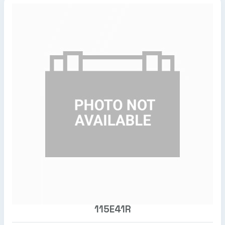
115E41R