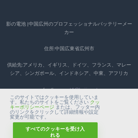
影の電池 |中国広州のプロフェッショナルバッテリーメー
カー
住所:中国広東省広州市
供給先:アメリカ、イギリス、ドイツ、フランス、マレー
シア、シンガポール、インドネシア、中東、アフリカ
メール:
export1@kaijie.net
このサイトではクッキーを使用していま
す。私たちのサイトをご覧ください
クッ
電話番号:+86-20-6631 3366
キーポリシーページ
または、フッター内
のリンクをクリックして詳細情報や設定
変更が可能です。
中国広州のプロフェッショナルバッテリーメーカー。
すべてのクッキーを受け入
れる