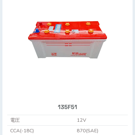
135F51
電圧
12V
CCA(-18C)
870(SAE)