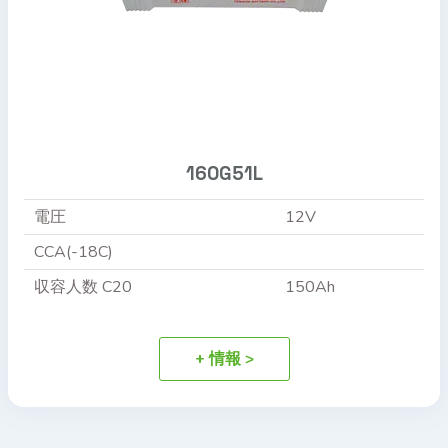
160G51L
電圧
12V
CCA(-18C)
収容人数 C20
150Ah
+ 情報 >