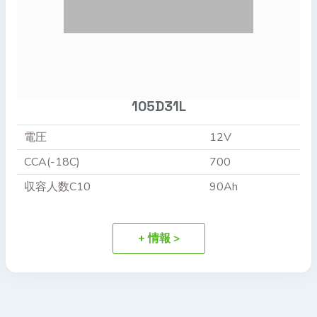
105D31L
電圧
12V
CCA(-18C)
700
収容人数C10
90Ah
+ 情報 >