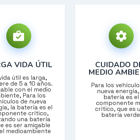
GA VIDA ÚTIL
CUIDADO D
MEDIO AMBI
vida útil es larga,
ere de 5 a 10 años.
Para los vehícul
able con el medio
nueva energía, 
biente, Para los
batería es el
hículos de nueva
componente m
ía, la batería es el
crítico, que es 
ponente crítico,
batería verde
izando una batería
e es ser amigable
el medioambiente