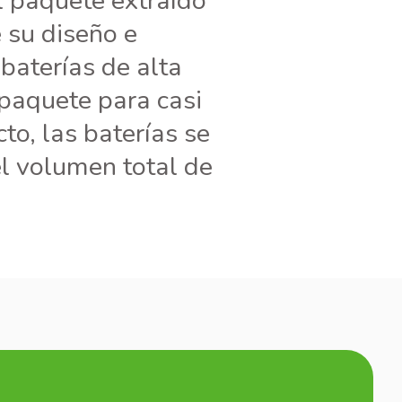
l paquete extraído
e su diseño e
baterías de alta
paquete para casi
cto, las baterías se
el volumen total de