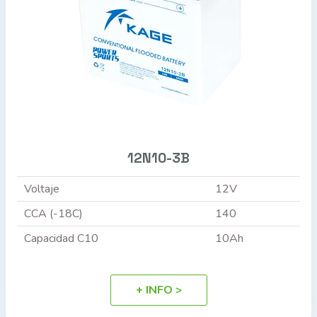
12N10-3B
Voltaje
12V
CCA (-18C)
140
Capacidad C10
10Ah
+ INFO >