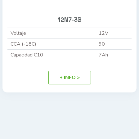
12N7-3B
Voltaje
12V
CCA (-18C)
90
Capacidad C10
7Ah
+ INFO >