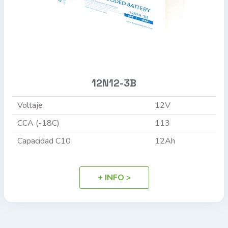
12N12-3B
Voltaje
12V
CCA (-18C)
113
Capacidad C10
12Ah
+ INFO >