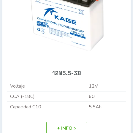
12N5.5-3B
Voltaje
12V
CCA (-18C)
60
Capacidad C10
5.5Ah
+ INFO >