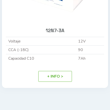
12N7-3A
Voltaje
12V
CCA (-18C)
90
Capacidad C10
7Ah
+ INFO >