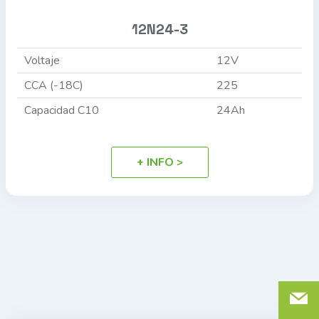
12N24-3
Voltaje
12V
CCA (-18C)
225
Capacidad C10
24Ah
+ INFO >