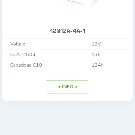
12N12A-4A-1
Voltaje
12V
CCA (-18C)
135
Capacidad C10
12Ah
+ INFO >