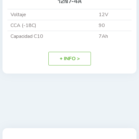
12N7-4A
Voltaje
12V
CCA (-18C)
90
Capacidad C10
7Ah
+ INFO >