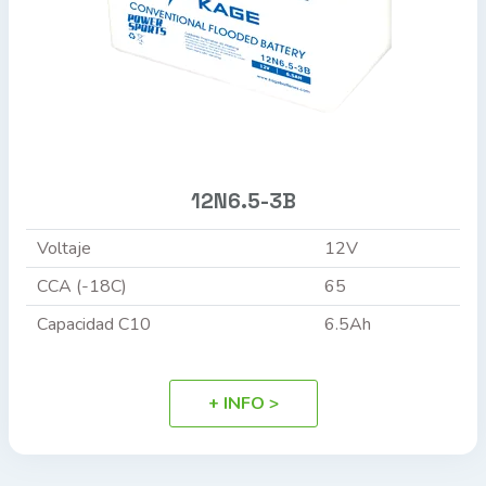
12N6.5-3B
Voltaje
12V
CCA (-18C)
65
Capacidad C10
6.5Ah
+ INFO >