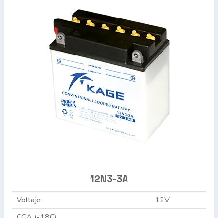
12N3-3A
Voltaje
12V
CCA (-18C)