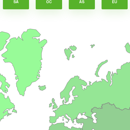
SA
OC
AS
EU