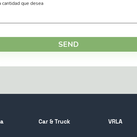
SEND
ta
Car & Truck
VRLA