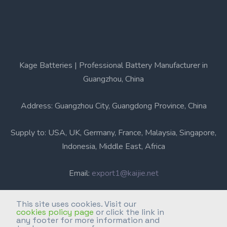
Kage Batteries | Professional Battery Manufacturer in
Guangzhou, China
Address: Guangzhou City, Guangdong Province, China
Supply to: USA, UK, Germany, France, Malaysia, Singapore,
Indonesia, Middle East, Africa
Email:
export1@kaijie.net
Phone: +86-20-6631 3366
This site uses cookies. Visit our
cookies policy page
or click the link in
any footer for more information and