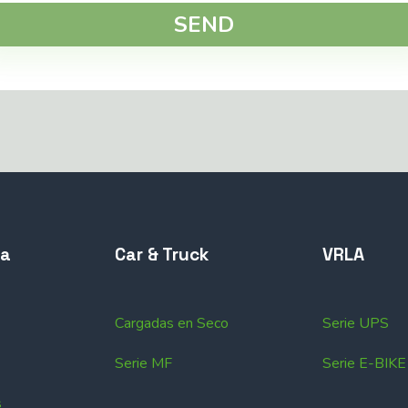
SEND
ta
Car & Truck
VRLA
Cargadas en Seco
Serie UPS
Serie MF
Serie E-BIKE
s