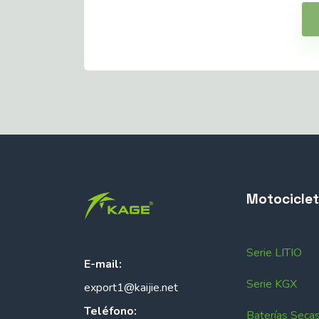
Motocicle
Serie LITIO
E-mail:
Serie KGX
export1@kaijie.net
Teléfono:
Baterías Seca