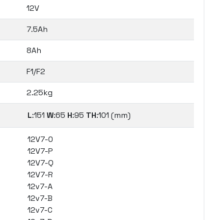
12V
7.5Ah
8Ah
F1/F2
2.25kg
L
:151
W
:65
H
:95
TH
:101 (mm)
12V7-0
12V7-P
12V7-Q
12V7-R
12v7-A
12v7-B
12v7-C