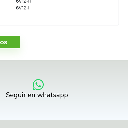
6V12-H
6V12-I
ros
Seguir en whatsapp