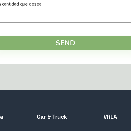
SEND
ta
Car & Truck
VRLA