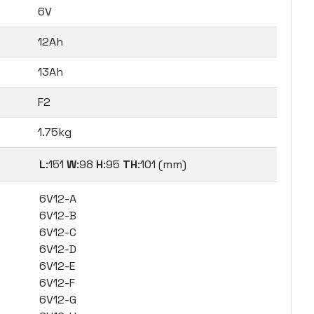
6V
12Ah
13Ah
F2
1.75kg
L
:151
W
:98
H
:95
TH
:101 (mm)
6V12-A
6V12-B
6V12-C
6V12-D
6V12-E
6V12-F
6V12-G