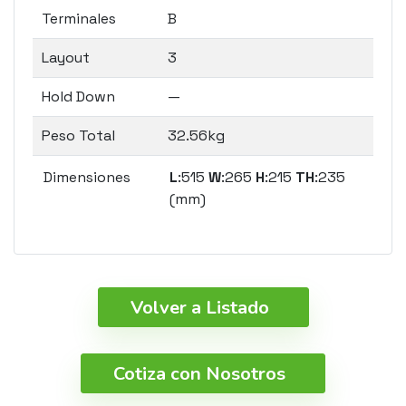
Terminales
B
Layout
3
Hold Down
—
Peso Total
32.56kg
Dimensiones
L
:515
W
:265
H
:215
TH
:235
(mm)
Volver a Listado
Cotiza con Nosotros