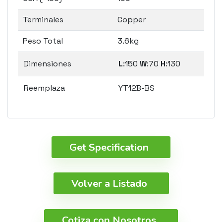
Terminales
Copper
Peso Total
3.6kg
Dimensiones
L
:150
W
:70
H
:130
Reemplaza
YT12B-BS
Get Specification
Volver a Listado
Cotiza con Nosotros