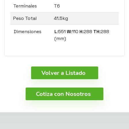
Terminales
T6
Peso Total
41.5kg
Dimensiones
L
:551
W
:110
H
:288
TH
:288
(mm)
Volver a Listado
Cotiza con Nosotros