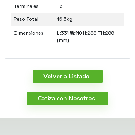
Terminales
T6
Peso Total
46.5kg
Dimensiones
L
:551
W
:110
H
:288
TH
:288
(mm)
Volver a Listado
Cotiza con Nosotros