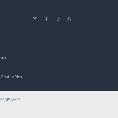
hina
East, Africa
hange your