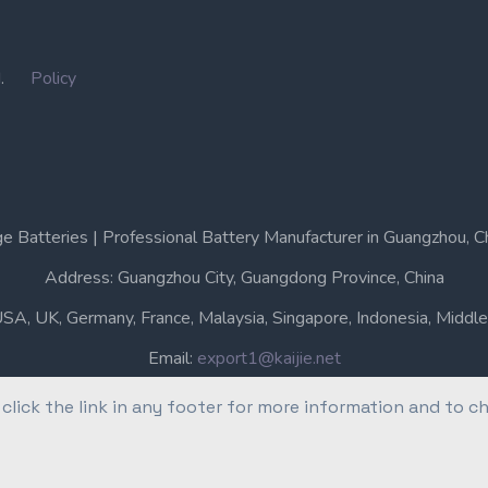
IN.
Policy
e Batteries | Professional Battery Manufacturer in Guangzhou, C
Address: Guangzhou City, Guangdong Province, China
USA, UK, Germany, France, Malaysia, Singapore, Indonesia, Middle 
Email:
export1@kaijie.net
Phone: +86-20-6631 3366
 click the link in any footer for more information and to c
Professional Battery Manufacturer in Guangzhou, China.