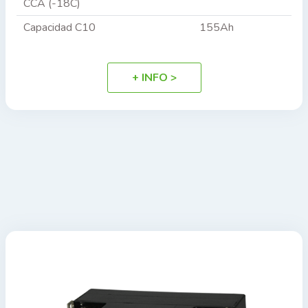
CCA (-18C)
Capacidad C10
155Ah
+ INFO >