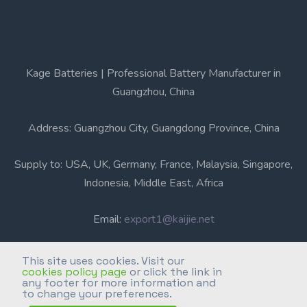
Kage Batteries | Professional Battery Manufacturer in
Guangzhou, China
Address: Guangzhou City, Guangdong Province, China
Supply to: USA, UK, Germany, France, Malaysia, Singapore,
Indonesia, Middle East, Africa
Email:
export1@kaijie.net
Phone: +86-20-6631 3366
This site uses cookies. Visit our
cookies policy page
or click the link in
any footer for more information and
Professional Battery Manufacturer in Guangzhou, China.
to change your preferences.