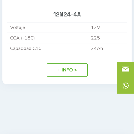
12N24-4A
Voltaje
12V
CCA (-18C)
225
Capacidad C10
24Ah
+ INFO >