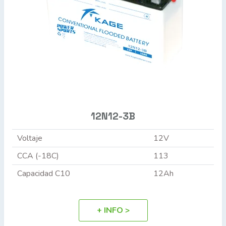
12N12-3B
Voltaje
12V
CCA (-18C)
113
Capacidad C10
12Ah
+ INFO >