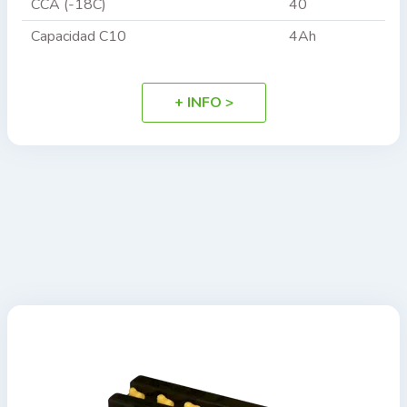
CCA (-18C)
40
Capacidad C10
4Ah
+ INFO >