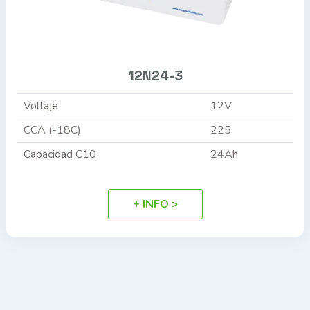
12N24-3
Voltaje
12V
CCA (-18C)
225
Capacidad C10
24Ah
+ INFO >