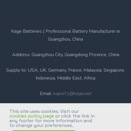
Kage Batteries | Professional Battery Manufacturer in
Guangzhou, China
Address: Guangzhou City, Guangdong Province, China
Supply to: USA, UK, Germany, France, Malaysia, Singapore,
Indonesia, Middle East, Africa
Email:
export1@kaijie.net
Phone: +86-20-6631 3366
This site uses cookies. Visit our
cookies policy page
or click the link in
any footer for more information and
Professional Battery Manufacturer in Guangzhou, China.
to change your preferences.