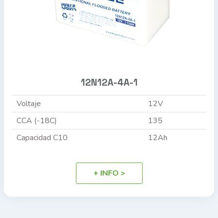
12N12A-4A-1
Voltaje
12V
CCA (-18C)
135
Capacidad C10
12Ah
+ INFO >