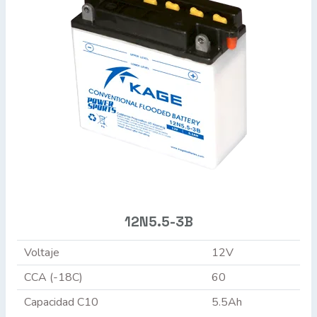
12N5.5-3B
Voltaje
12V
CCA (-18C)
60
Capacidad C10
5.5Ah