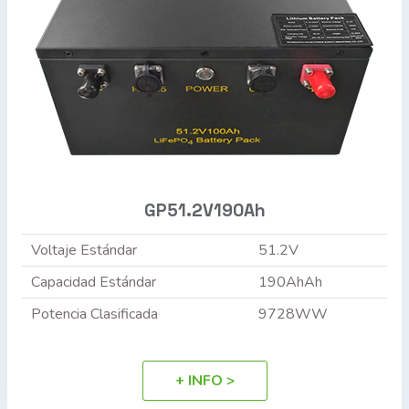
GP51.2V190Ah
Voltaje Estándar
51.2V
Capacidad Estándar
190AhAh
Potencia Clasificada
9728WW
+ INFO >