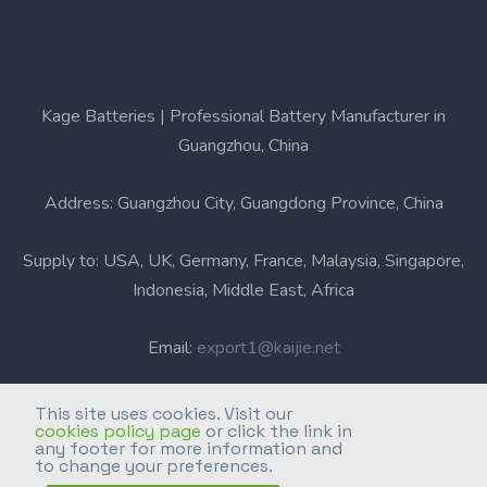
Kage Batteries | Professional Battery Manufacturer in
Guangzhou, China
Address: Guangzhou City, Guangdong Province, China
Supply to: USA, UK, Germany, France, Malaysia, Singapore,
Indonesia, Middle East, Africa
Email:
export1@kaijie.net
Phone: +86-20-6631 3366
This site uses cookies. Visit our
cookies policy page
or click the link in
any footer for more information and
Professional Battery Manufacturer in Guangzhou, China.
to change your preferences.