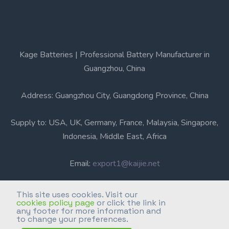
Kage Batteries | Professional Battery Manufacturer in
Guangzhou, China
Address: Guangzhou City, Guangdong Province, China
Supply to: USA, UK, Germany, France, Malaysia, Singapore,
Indonesia, Middle East, Africa
Email:
export1@kaijie.net
Phone: +86-20-6631 3366
This site uses cookies. Visit our
cookies policy page
or click the link in
any footer for more information and
Professional Battery Manufacturer in Guangzhou, China.
to change your preferences.