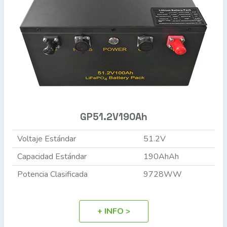
GP51.2V190Ah
Voltaje Estándar
51.2V
Capacidad Estándar
190AhAh
Potencia Clasificada
9728WW
+ INFO >